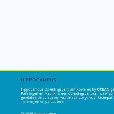
HIPPOCAMPUS
Hippocampus Opleidingscentrum Powered by
OCEAN
ge
Panningen en Maurik, is een opleidingscentrum waar zo
gerelateerde cursussen worden verzorgd voor ketenpartn
instellingen en particulieren.
© 2026 Hippocampus