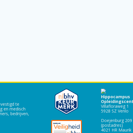
Hippocampus
Opleidingscen
vestigd te
Villafloraweg 1
rg en medisch
5928 SZ Venlo
ers, bedrijven,
Doejenburg 209
(postadres)
4021 HR Maurik