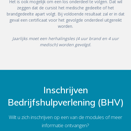
Het is ook mogelijk om een los onderdeel te volgen. Dat wil
zeggen dat de cursist het medische gedeelte of het
brandgedeelte apart volgt. Bij voldoende resultaat zal er in dat
geval een certificaat voor het gevolgde onderdeel uitgereikt
worden.
Jaarlijks moet een herhalingsles (4 uur brand en 4 uur
medisch) worden gevolgd.
Inschrijven
Bedrijfshulpverlening (BHV)
Wilt u zich inschrijven op een van de modules of meer
informatie ontvangen?